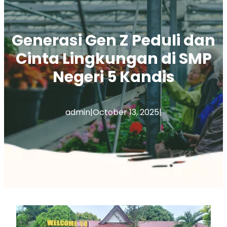
h
Generasi Gen Z Peduli dan
Cinta Lingkungan di SMP
Negeri 5 Kandis
admin
|
October 13, 2025
|