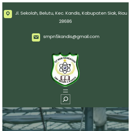
Jl. Sekolah, Belutu, Kec. Kandis, Kabupaten Siak, Riau
28686
smpn5kandis@gmail.com
S
e
a
r
c