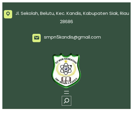
Jl. Sekolah, Belutu, Kec. Kandis, Kabupaten Siak, Riau
28686
smpn5kandis@gmail.com
S
e
a
r
c