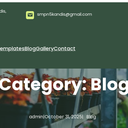
dis,
smpn5kandis@gmail.com
emplates
Blog
Gallery
Contact
Category:
Blo
admin
|
October 31, 2025
|
Blog